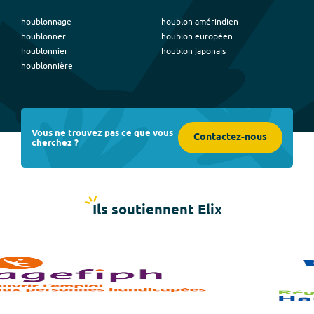
houblonnage
houblon amérindien
houblonner
houblon européen
houblonnier
houblon japonais
houblonnière
Vous ne trouvez pas ce que vous
Contactez-nous
cherchez ?
Ils soutiennent Elix