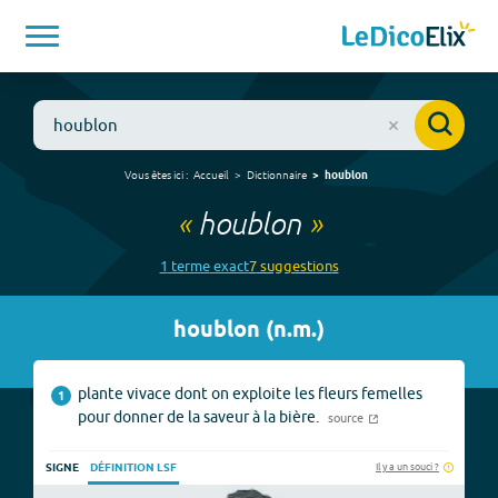
Vous êtes ici :
Accueil
Dictionnaire
houblon
«
houblon
»
1
terme
exact
7
suggestion
s
houblon
(
n.m.
)
plante vivace dont on exploite les fleurs femelles
1
pour donner de la saveur à la bière.
source
Il y a un souci ?
SIGNE
DÉFINITION LSF