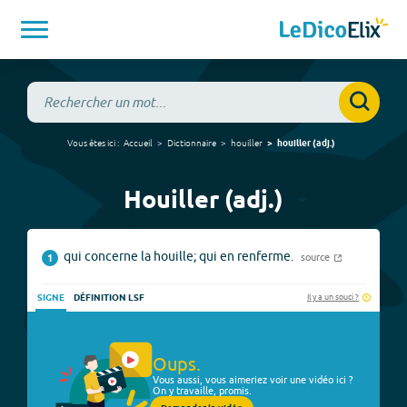
Vous êtes ici :
Accueil
Dictionnaire
houiller
houiller
(
adj.
)
Houiller (adj.)
qui concerne la houille; qui en renferme.
source
1
Il y a un souci ?
SIGNE
DÉFINITION LSF
Oups.
Vous aussi, vous aimeriez voir une vidéo ici ?
On y travaille, promis.