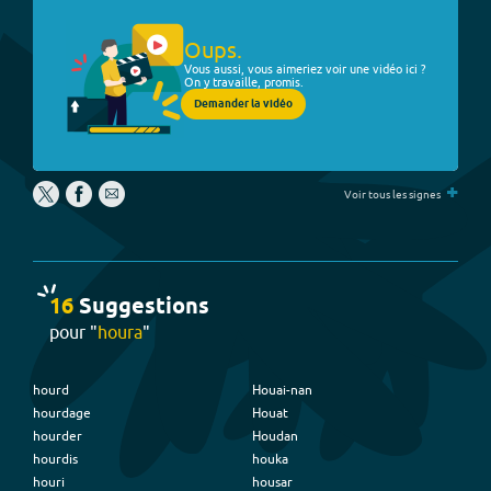
Oups.
Vous aussi, vous aimeriez voir une vidéo ici ?
On y travaille, promis.
Demander la vidéo
+
Voir tous les signes
16
Suggestion
s
pour "
houra
"
hourd
Houai-nan
hourdage
Houat
hourder
Houdan
hourdis
houka
houri
housar