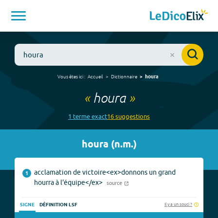
Vous êtes ici :
Accueil
Dictionnaire
houra
«
houra
»
1
terme
exact
16
suggestion
s
houra
(
n.m.
)
acclamation de victoire<ex>donnons un grand
1
hourra à l'équipe</ex>
source
Il y a un souci ?
SIGNE
DÉFINITION LSF