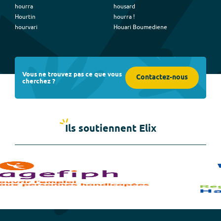
hourra
housard
Hourtin
hourra !
hourvari
Houari Boumediene
Vous ne trouvez pas ce que vous
Contactez-nous
cherchez ?
Ils soutiennent Elix