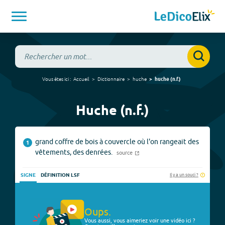
Vous êtes ici :
Accueil
Dictionnaire
huche
huche
(
n.f.
)
Huche (n.f.)
grand coffre de bois à couvercle où l'on rangeait des
1
vêtements, des denrées.
source
Il y a un souci ?
SIGNE
DÉFINITION LSF
Oups.
Vous aussi, vous aimeriez voir une vidéo ici ?