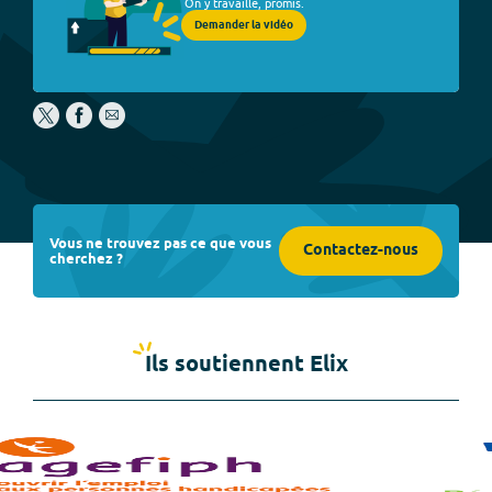
On y travaille, promis.
Demander la vidéo
Vous ne trouvez pas ce que vous
Contactez-nous
cherchez ?
Ils soutiennent Elix