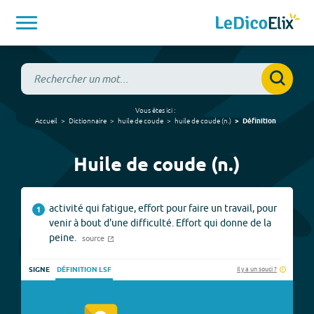
Vous êtes ici :
Accueil
Dictionnaire
huile de coude
huile de coude
(
n.
)
Définition
Huile de coude (n.)
activité qui fatigue, effort pour faire un travail, pour
1
venir à bout d'une difficulté. Effort qui donne de la
peine.
source
Il y a un souci ?
SIGNE
DÉFINITION LSF