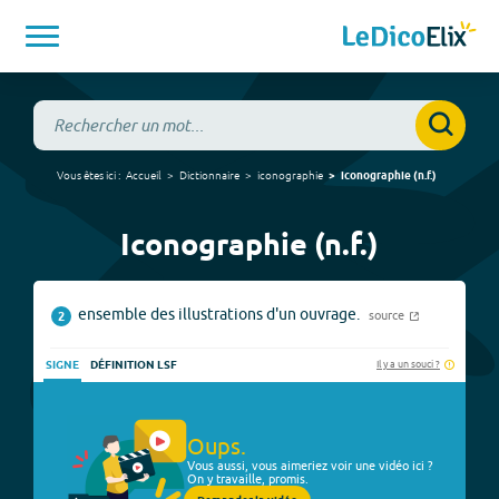
Vous êtes ici :
Accueil
Dictionnaire
iconographie
iconographie
(
n.f.
)
Iconographie (n.f.)
ensemble des illustrations d'un ouvrage.
source
2
Il y a un souci ?
SIGNE
DÉFINITION LSF
Oups.
Vous aussi, vous aimeriez voir une vidéo ici ?
On y travaille, promis.