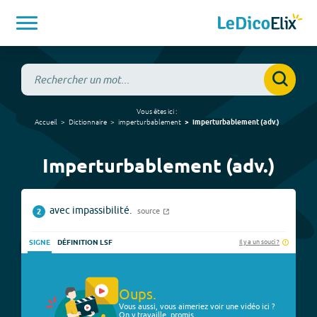
Vous êtes ici :
Accueil
Dictionnaire
imperturbablement
imperturbablement
(
adv.
)
Imperturbablement (adv.)
avec impassibilité.
source
2
Il y a un souci ?
SIGNE
DÉFINITION LSF
Oups.
Vous aussi, vous aimeriez voir une vidéo ici ?
On y travaille, promis.