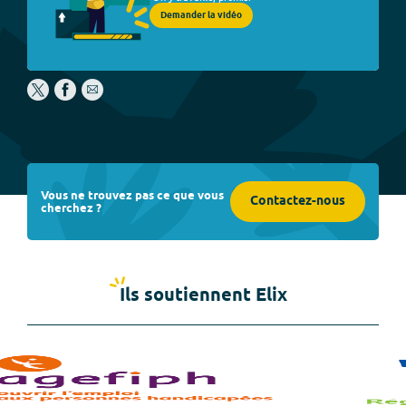
Demander la vidéo
Vous ne trouvez pas ce que vous
Contactez-nous
cherchez ?
Ils soutiennent Elix