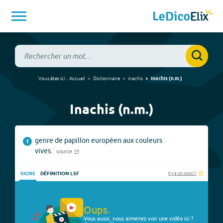
Vous êtes ici :
Accueil
Dictionnaire
inachis
inachis
(
n.m.
)
Inachis (n.m.)
genre de papillon européen aux couleurs
1
vives.
source
Il y a un souci ?
SIGNE
DÉFINITION LSF
Oups.
Vous aussi, vous aimeriez voir une vidéo ici ?