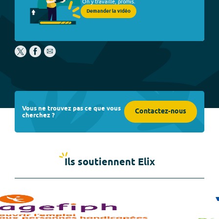
On y travaille, promis.
Demander la vidéo
Vous ne trouvez pas ce que vous
Contactez-nous
cherchez ?
Ils soutiennent Elix