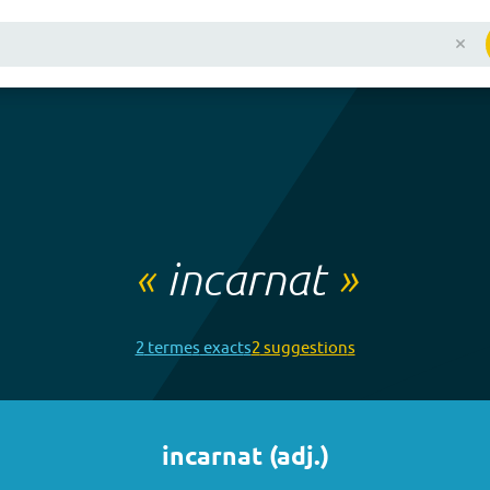
«
incarnat
»
2
terme
s
exact
s
2
suggestion
s
incarnat
(
adj.
)