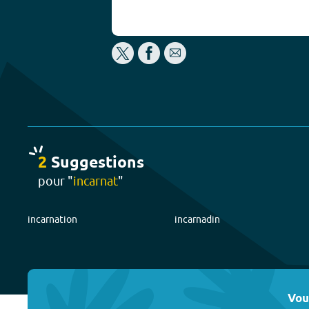
2
Suggestion
s
pour "
incarnat
"
incarnation
incarnadin
Vou