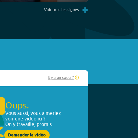
Settings
PIP
Enter
+
fullscreen
Voir tous les signes
Il y a un souci ?
Oups.
Vous aussi, vous aimeriez
voir une vidéo ici ?
On y travaille, promis.
Demander la vidéo