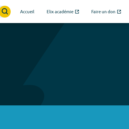
Accueil
Elix académie
Faire un don