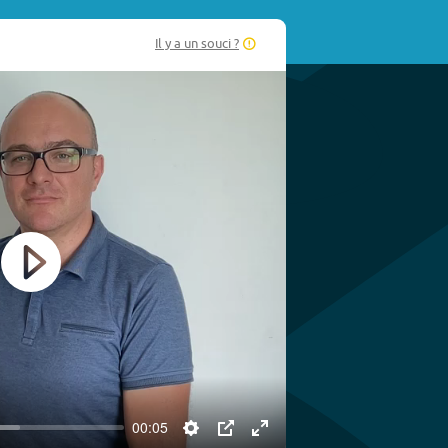
Il y a un souci ?
Play
00:05