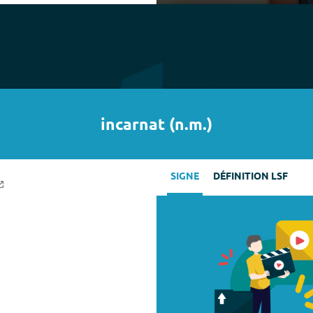
Play
incarnat
(
n.m.
)
SIGNE
DÉFINITION LSF