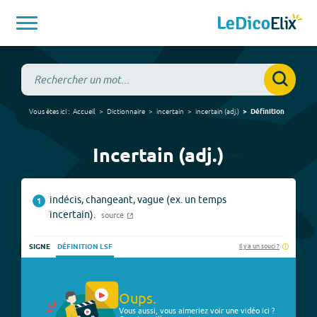
Vous êtes ici :
Accueil
Dictionnaire
incertain
incertain
(
adj.
)
Définition
Incertain (adj.)
indécis, changeant, vague (ex. un temps
1
incertain).
source
Il y a un souci ?
SIGNE
DÉFINITION LSF
Oups.
Vous aussi, vous aimeriez voir une vidéo ici ?