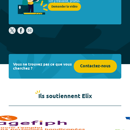
On y travaille, promis.
Demander la vidéo
Vous ne trouvez pas ce que vous
Contactez-nous
cherchez ?
Ils soutiennent Elix