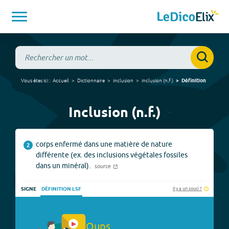
Vous êtes ici :
Accueil
Dictionnaire
inclusion
inclusion
(
n.f.
)
Définition
Inclusion (n.f.)
corps enfermé dans une matière de nature
2
différente (ex. des inclusions végétales fossiles
dans un minéral).
source
Il y a un souci ?
SIGNE
DÉFINITION LSF
Oups.