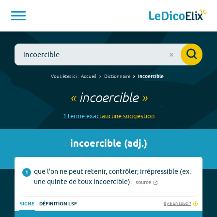
Vous êtes ici :
Accueil
Dictionnaire
incoercible
«
incoercible
»
1
terme
exact
aucune
suggestion
incoercible
(
adj.
)
que l'on ne peut retenir, contrôler; irrépressible (ex.
1
une quinte de toux incoercible).
source
Il y a un souci ?
SIGNE
DÉFINITION LSF