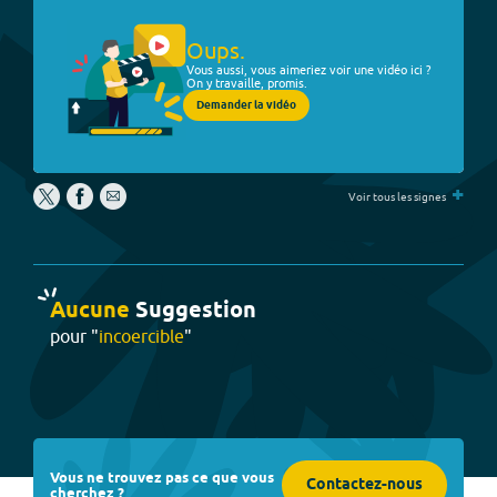
Oups.
Vous aussi, vous aimeriez voir une vidéo ici ?
On y travaille, promis.
Demander la vidéo
+
Voir tous les signes
Aucune
Suggestion
pour "
incoercible
"
Vous ne trouvez pas ce que vous
Contactez-nous
cherchez ?