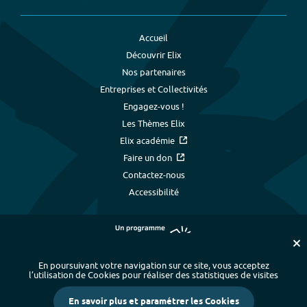
Accueil
Découvrir Elix
Nos partenaires
Entreprises et Collectivités
Engagez-vous !
Les Thèmes Elix
Elix académie
Faire un don
Contactez-nous
Accessibilité
En poursuivant votre navigation sur ce site, vous acceptez
l’utilisation de Cookies pour réaliser des statistiques de visites
Plan du site
-
Index alphabétique
-
En savoir plus et paramétrer les Cookies
Mentions légales et données personnelles
-
Paramétrer les cookies
-