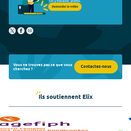
On y travaille, promis.
Demander la vidéo
Vous ne trouvez pas ce que vous
Contactez-nous
cherchez ?
Ils soutiennent Elix