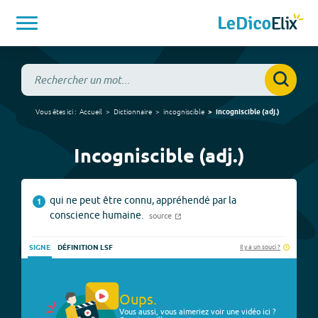
Vous êtes ici :
Accueil
Dictionnaire
incogniscible
incogniscible
(
adj.
)
Incogniscible (adj.)
qui ne peut être connu, appréhendé par la
1
conscience humaine.
source
Il y a un souci ?
SIGNE
DÉFINITION LSF
Oups.
Vous aussi, vous aimeriez voir une vidéo ici ?