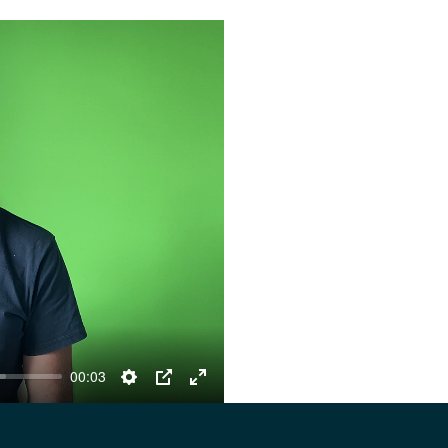
00:03
Settings
PIP
Enter
fullscreen