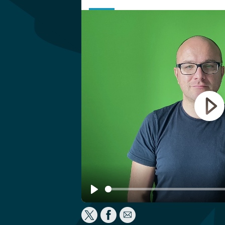
Play
Play