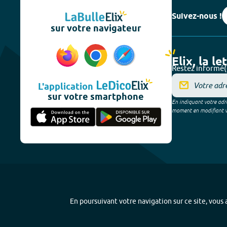
Suivez-nous !
sur votre navigateur
Elix, la le
Restez informé(
L'application
sur votre smartphone
En indiquant votre adre
moment en modifiant vos
En poursuivant votre navigation sur ce site, vous a
Plan du site
-