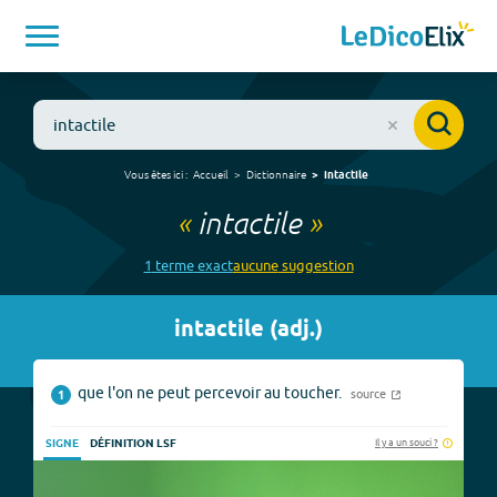
Vous êtes ici :
Accueil
Dictionnaire
intactile
«
intactile
»
1
terme
exact
aucune
suggestion
intactile
(
adj.
)
que l'on ne peut percevoir au toucher.
source
1
Il y a un souci ?
SIGNE
DÉFINITION LSF