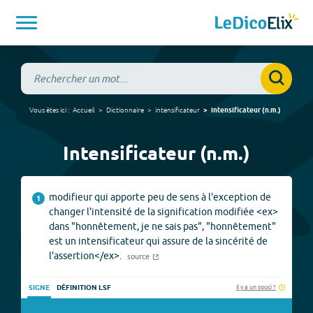
Vous êtes ici :
Accueil
Dictionnaire
intensificateur
intensificateur
(
n.m.
)
Intensificateur (n.m.)
modifieur qui apporte peu de sens à l'exception de
1
changer l'intensité de la signification modifiée <ex>
dans "honnêtement, je ne sais pas", "honnêtement"
est un intensificateur qui assure de la sincérité de
l'assertion</ex>.
source
Il y a un souci ?
SIGNE
DÉFINITION LSF