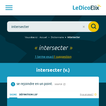
Vous êtes ici :
Accueil
Dictionnaire
intersecter
«
intersecter
»
1
terme
exact
1
suggestion
intersecter
(
v.
)
se rejoindre en un point.
source
1
Il y a un souci ?
SIGNE
DÉFINITION LSF