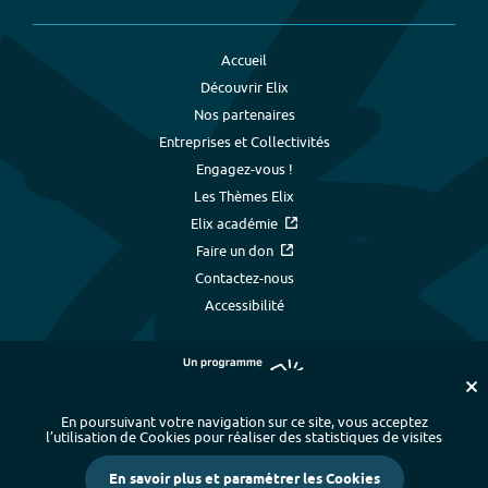
Accueil
Découvrir Elix
Nos partenaires
Entreprises et Collectivités
Engagez-vous !
Les Thèmes Elix
Elix académie
Faire un don
Contactez-nous
Accessibilité
En poursuivant votre navigation sur ce site, vous acceptez
l’utilisation de Cookies pour réaliser des statistiques de visites
Plan du site
-
Index alphabétique
-
En savoir plus et paramétrer les Cookies
Mentions légales et données personnelles
-
Paramétrer les cookies
-