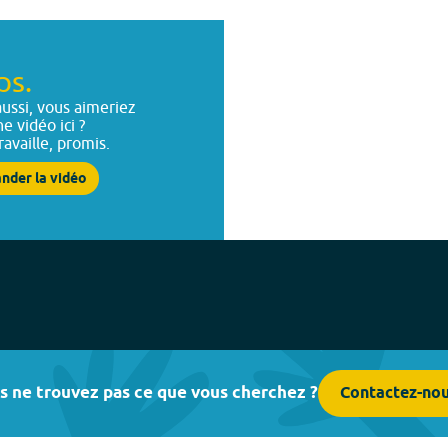
ps.
ussi, vous aimeriez
ne vidéo ici ?
ravaille, promis.
nder la vidéo
s ne trouvez pas ce que vous cherchez ?
Contactez-no