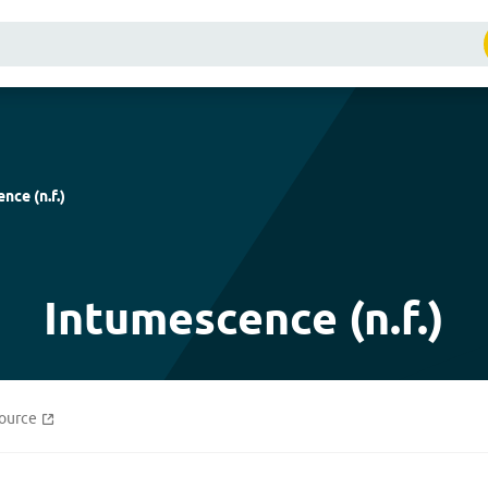
ence
(
n.f.
)
Intumescence (n.f.)
ource