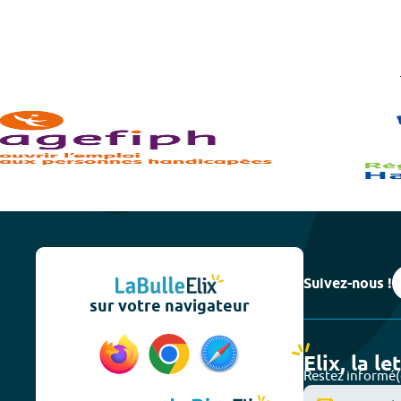
Suivez-nous !
sur votre navigateur
Elix, la le
Restez informé(