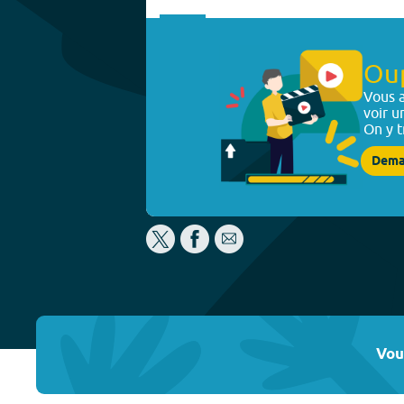
Ou
Vous a
voir u
On y t
Dema
Vou