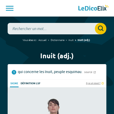
Vous êtes ici :
Accueil
Dictionnaire
inuit
inuit
(
adj.
)
Inuit (adj.)
qui concerne les Inuit, peuple esquimau.
source
1
Il y a un souci ?
SIGNE
DÉFINITION LSF