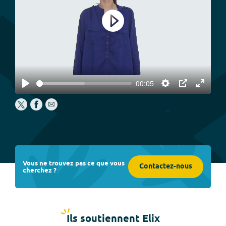
Play
00:05
Play
Settings
PIP
Enter
fullscree
Vous ne trouvez pas ce que vous
Contactez-nous
cherchez ?
Ils soutiennent Elix