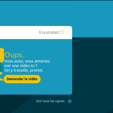
Il y a un souci ?
Oups.
Vous aussi, vous aimeriez
voir une vidéo ici ?
On y travaille, promis.
Demander la vidéo
+
Voir tous les signes