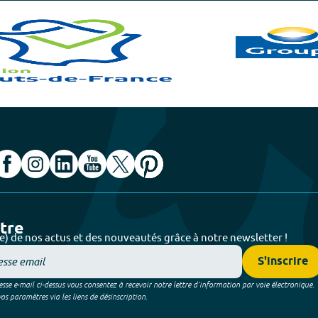
ttre
e) de nos actus et des nouveautés grâce à notre newsletter !
S'inscrire
sse e-mail ci-dessus vous consentez à recevoir notre lettre d’information par voie électronique.
 paramètres via les liens de désinscription.