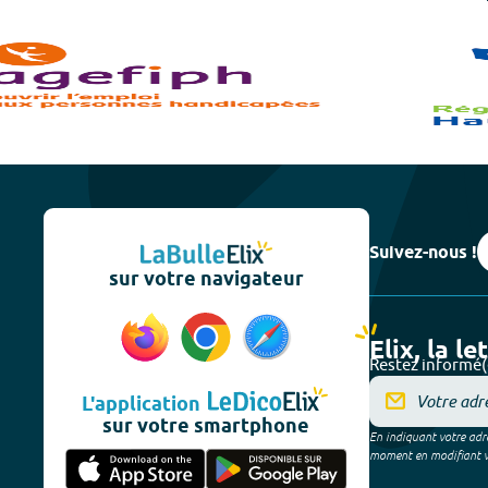
Suivez-nous !
sur votre navigateur
Elix, la le
Restez informé(
L'application
sur votre smartphone
En indiquant votre adre
moment en modifiant vos