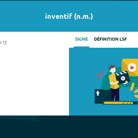
inventif
(
n.m.
)
SIGNE
DÉFINITION LSF
e