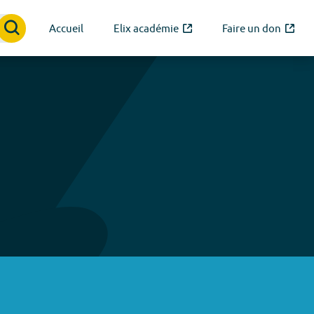
Accueil
Elix académie
Faire un don