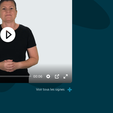
Play
00:06
Settings
PIP
Enter
+
fullscreen
Voir tous les signes