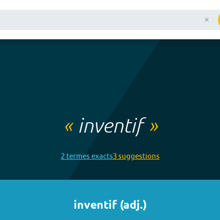
«
inventif
»
2
terme
s
exact
s
3
suggestion
s
inventif
(
adj.
)