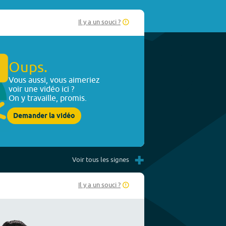
Il y a un souci ?
Oups.
Vous aussi, vous aimeriez
voir une vidéo ici ?
On y travaille, promis.
Demander la vidéo
+
Voir tous les signes
Il y a un souci ?