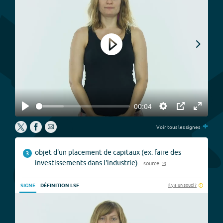
Play
00:04
Play
Settings
PIP
Enter
P
+
fullscree
Voir tous les signes
objet d'un placement de capitaux (ex. faire des
3
investissements dans l'industrie).
source
Il y a un souci ?
SIGNE
DÉFINITION LSF