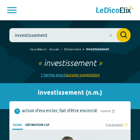
Vous êtes ici :
Accueil
Dictionnaire
investissement
«
investissement
»
1
terme
exact
aucune
suggestion
investissement
(
n.m.
)
action d'encercler; fait d'être encerclé.
source
1
Il y a un souci ?
SIGNE
DÉFINITION LSF