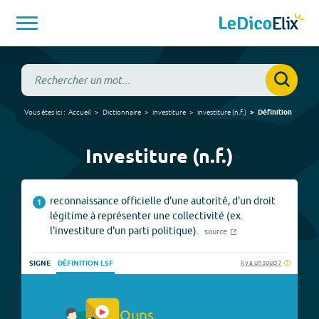
Vous êtes ici :
Accueil
Dictionnaire
investiture
investiture
(
n.f.
)
Définition
Investiture (n.f.)
reconnaissance officielle d'une autorité, d'un droit
1
légitime à représenter une collectivité (ex.
l'investiture d'un parti politique).
source
Il y a un souci ?
SIGNE
DÉFINITION LSF
Oups.