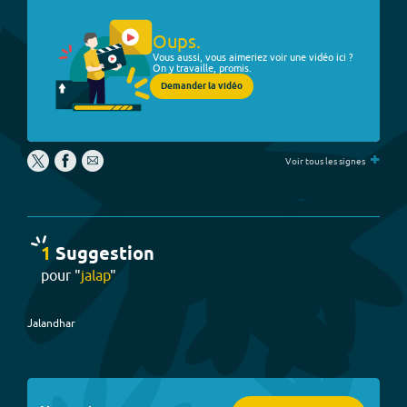
Oups.
Vous aussi, vous aimeriez voir une vidéo ici ?
On y travaille, promis.
Demander la vidéo
+
Voir tous les signes
1
Suggestion
pour "
jalap
"
Jalandhar