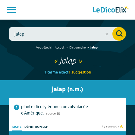
Vous êtes ici :
Accueil
Dictionnaire
jalap
«
jalap
»
1
terme
exact
1
suggestion
jalap
(
n.m.
)
plante dicotylédone convolvulacée
1
d'Amérique.
source
Il y a un souci ?
SIGNE
DÉFINITION LSF