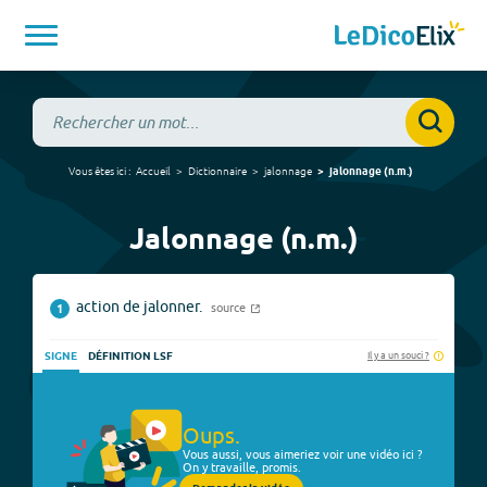
Vous êtes ici :
Accueil
Dictionnaire
jalonnage
jalonnage
(
n.m.
)
Jalonnage (n.m.)
action de jalonner.
source
1
Il y a un souci ?
SIGNE
DÉFINITION LSF
Oups.
Vous aussi, vous aimeriez voir une vidéo ici ?
On y travaille, promis.