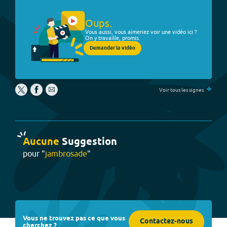
Oups.
Vous aussi, vous aimeriez voir une vidéo ici ?
On y travaille, promis.
Demander la vidéo
+
Voir tous les signes
Aucune
Suggestion
pour "
jambrosade
"
Vous ne trouvez pas ce que vous
Contactez-nous
cherchez ?