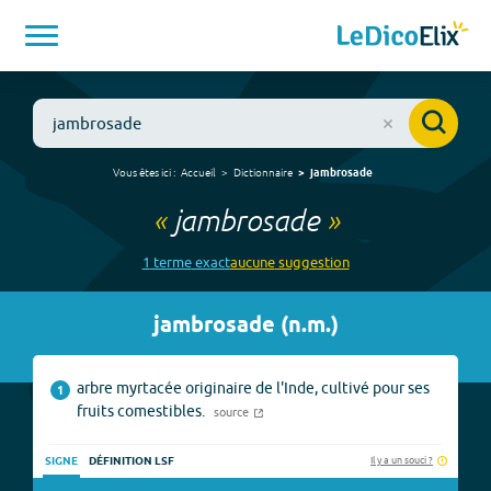
Vous êtes ici :
Accueil
Dictionnaire
jambrosade
«
jambrosade
»
1
terme
exact
aucune
suggestion
jambrosade
(
n.m.
)
arbre myrtacée originaire de l'Inde, cultivé pour ses
1
fruits comestibles.
source
Il y a un souci ?
SIGNE
DÉFINITION LSF