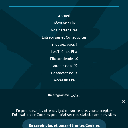
Accueil
Découvrir Elix
Nos partenaires
Entreprises et Collectivités
Engagez-vous !
Les Thèmes Elix
Elix académie
Faire un don
Contactez-nous
Accessibilité
En poursuivant votre navigation sur ce site, vous acceptez
l’utilisation de Cookies pour réaliser des statistiques de visites
Plan du site
-
Index alphabétique
-
En savoir plus et paramétrer les Cookies
Mentions légales et données personnelles
-
Paramétrer les cookies
-