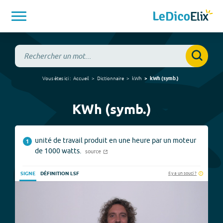
Vous êtes ici :
Accueil
Dictionnaire
kWh
kWh
(
symb.
)
KWh (symb.)
unité de travail produit en une heure par un moteur
1
de 1000 watts.
source
Il y a un souci ?
SIGNE
DÉFINITION LSF