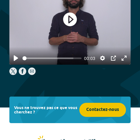
Play
00:03
Play
Settings
PIP
Enter
fullscree
Vous ne trouvez pas ce que vous
Contactez-nous
cherchez ?