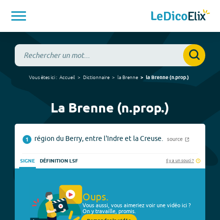
Vous êtes ici :
Accueil
Dictionnaire
la Brenne
la Brenne
(
n.prop.
)
La Brenne (n.prop.)
région du Berry, entre l'Indre et la Creuse.
source
1
Il y a un souci ?
SIGNE
DÉFINITION LSF
Oups.
Vous aussi, vous aimeriez voir une vidéo ici ?
On y travaille, promis.