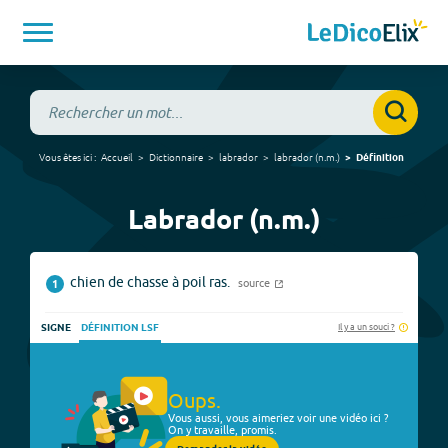
Vous êtes ici :
Accueil
Dictionnaire
labrador
labrador
(
n.m.
)
Définition
Labrador (n.m.)
chien de chasse à poil ras.
source
1
Il y a un souci ?
SIGNE
DÉFINITION LSF
Oups.
Vous aussi, vous aimeriez voir une vidéo ici ?
On y travaille, promis.