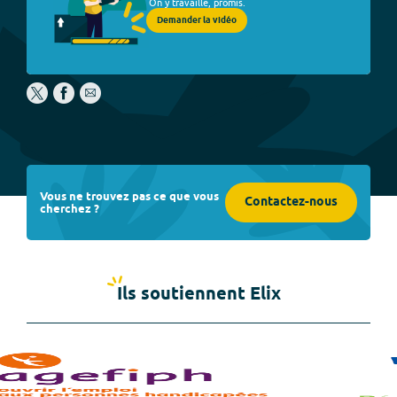
On y travaille, promis.
Demander la vidéo
Vous ne trouvez pas ce que vous
Contactez-nous
cherchez ?
Ils soutiennent Elix