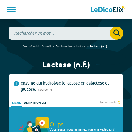
Vous êtes ici :
Accueil
Dictionnaire
lactase
lactase
(
n.f.
)
Lactase (n.f.)
enzyme qui hydrolyse le lactose en galactose et
1
glucose.
source
Il y a un souci ?
SIGNE
DÉFINITION LSF
Oups.
Vous aussi, vous aimeriez voir une vidéo ici ?