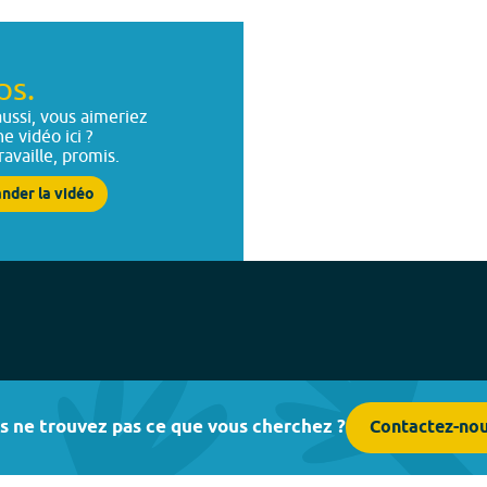
ps.
ussi, vous aimeriez
ne vidéo ici ?
ravaille, promis.
nder la vidéo
s ne trouvez pas ce que vous cherchez ?
Contactez-no