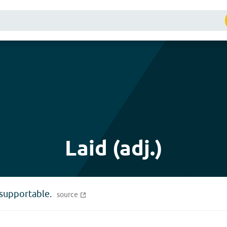
Laid (adj.)
nsupportable.
source