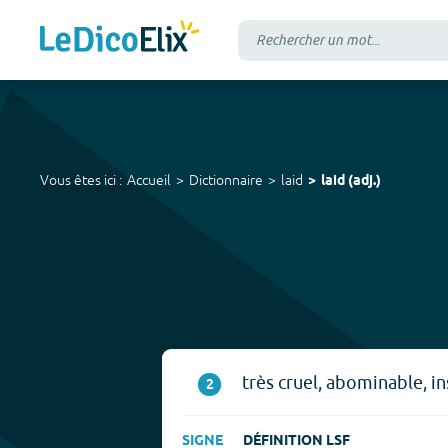
Vous êtes ici :
Accueil
Dictionnaire
laid
laid
(
adj.
)
très cruel, abominable, i
2
SIGNE
DÉFINITION LSF