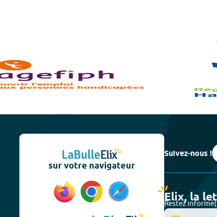
Suivez-nous !
sur votre navigateur
Elix, la le
Restez informé(