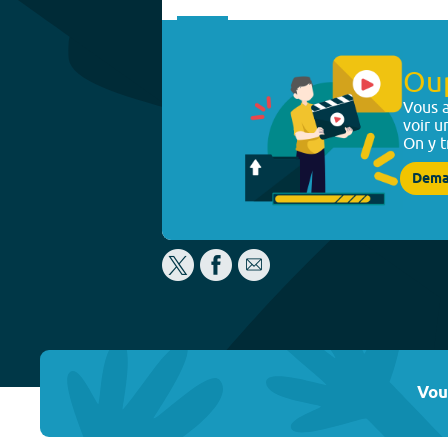
Ou
Vous a
voir u
On y t
Dema
Vou