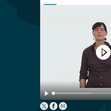
Play
Play