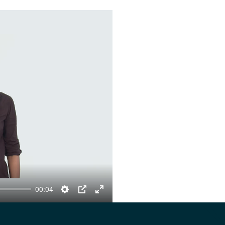
00:04
Settings
PIP
Enter
fullscreen