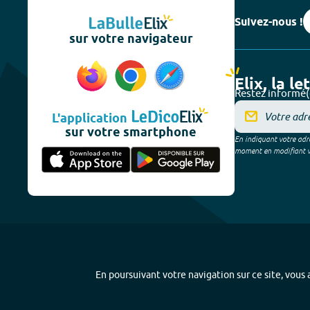
Suivez-nous !
sur votre navigateur
Elix, la le
Restez informé(
L'application
sur votre smartphone
En indiquant votre adre
moment en modifiant vos
En poursuivant votre navigation sur ce site, vous a
Plan du site
-