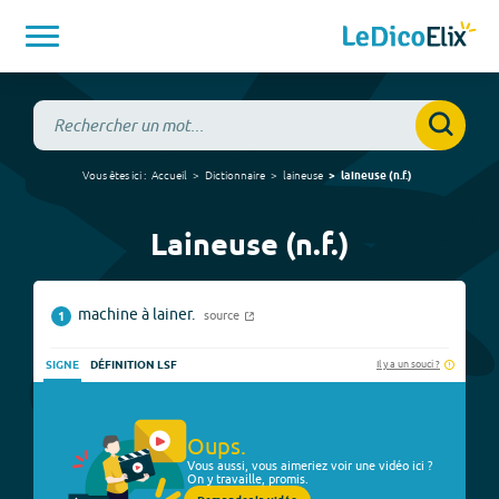
Vous êtes ici :
Accueil
Dictionnaire
laineuse
laineuse
(
n.f.
)
Laineuse (n.f.)
machine à lainer.
source
1
Il y a un souci ?
SIGNE
DÉFINITION LSF
Oups.
Vous aussi, vous aimeriez voir une vidéo ici ?
On y travaille, promis.