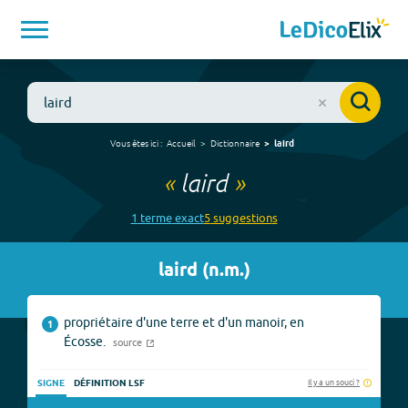
Vous êtes ici :
Accueil
Dictionnaire
laird
«
laird
»
1
terme
exact
5
suggestion
s
laird
(
n.m.
)
propriétaire d'une terre et d'un manoir, en
1
Écosse.
source
Il y a un souci ?
SIGNE
DÉFINITION LSF