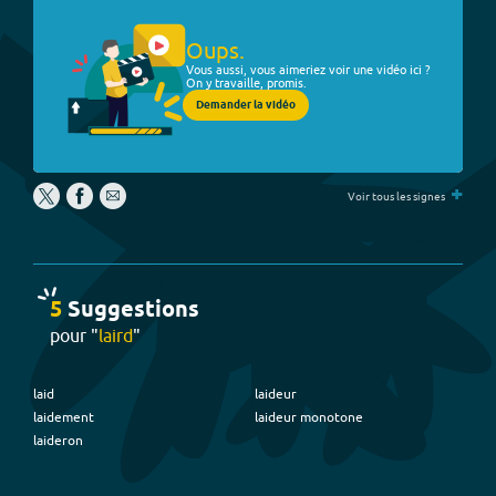
Oups.
Vous aussi, vous aimeriez voir une vidéo ici ?
On y travaille, promis.
Demander la vidéo
+
Voir tous les signes
5
Suggestion
s
pour "
laird
"
laid
laideur
laidement
laideur monotone
laideron