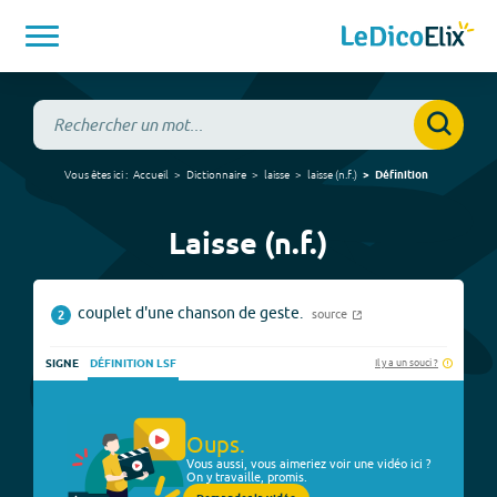
Vous êtes ici :
Accueil
Dictionnaire
laisse
laisse
(
n.f.
)
Définition
Laisse (n.f.)
couplet d'une chanson de geste.
source
2
Il y a un souci ?
SIGNE
DÉFINITION LSF
Oups.
Vous aussi, vous aimeriez voir une vidéo ici ?
On y travaille, promis.