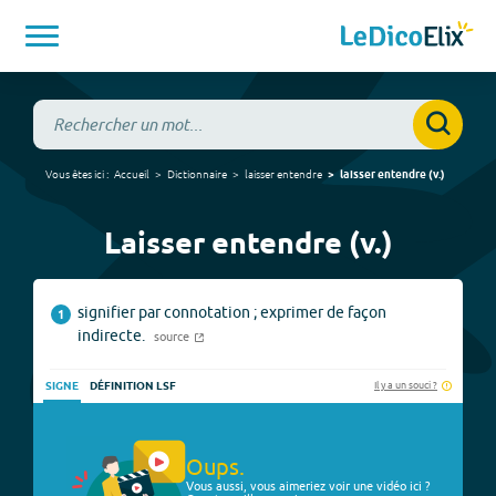
Vous êtes ici :
Accueil
Dictionnaire
laisser entendre
laisser entendre
(
v.
)
Laisser entendre (v.)
signifier par connotation ; exprimer de façon
1
indirecte.
source
Il y a un souci ?
SIGNE
DÉFINITION LSF
Oups.
Vous aussi, vous aimeriez voir une vidéo ici ?