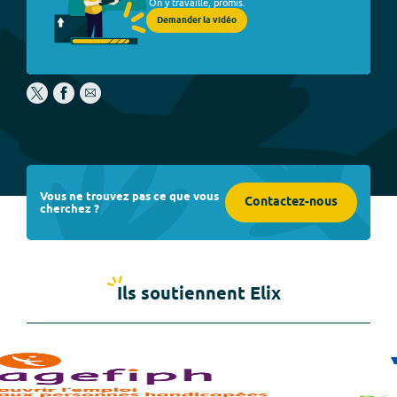
On y travaille, promis.
Demander la vidéo
Vous ne trouvez pas ce que vous
Contactez-nous
cherchez ?
Ils soutiennent Elix