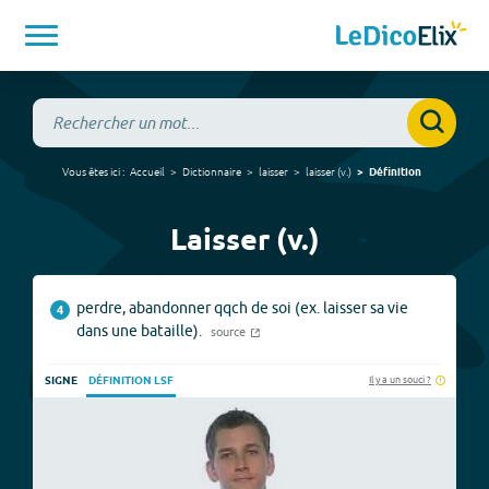
Vous êtes ici :
Accueil
Dictionnaire
laisser
laisser
(
v.
)
Définition
Laisser (v.)
perdre, abandonner qqch de soi (ex. laisser sa vie
4
dans une bataille).
source
Il y a un souci ?
SIGNE
DÉFINITION LSF