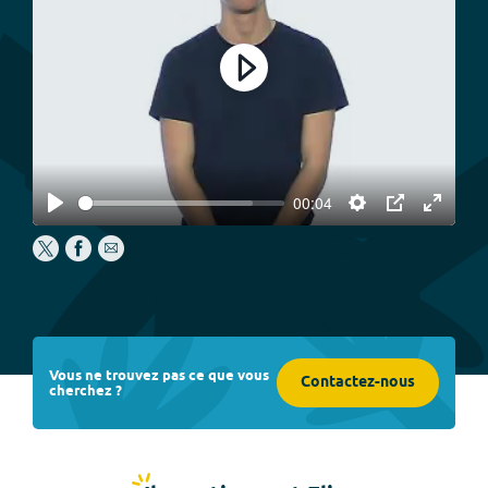
Play
00:04
Play
Settings
PIP
Enter
fullscree
Vous ne trouvez pas ce que vous
Contactez-nous
cherchez ?