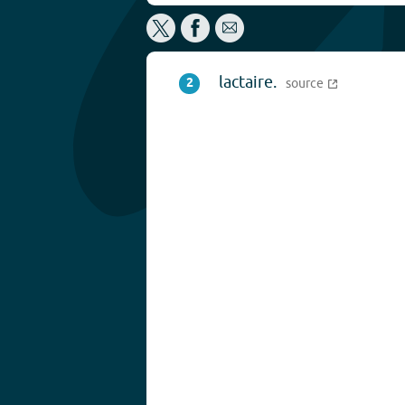
lactaire.
2
source