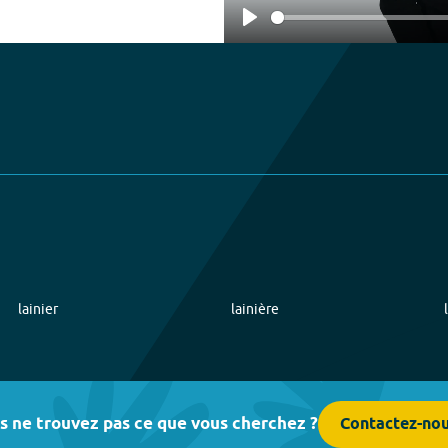
Play
lainier
lainière
s ne trouvez pas ce que vous cherchez ?
Contactez-no