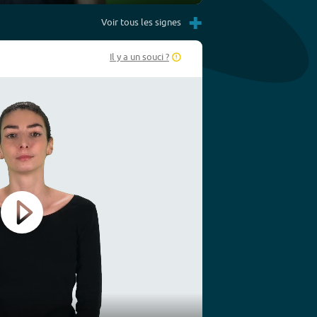
Settings
PIP
Enter
+
fullscreen
Voir tous les signes
Il y a un souci ?
Play