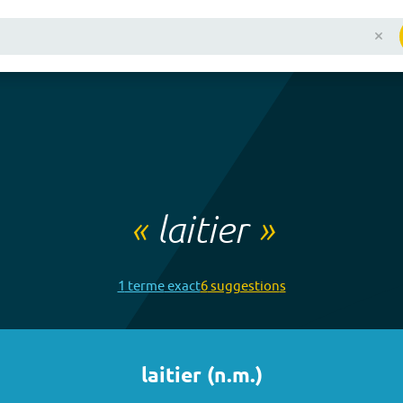
«
laitier
»
1
terme
exact
6
suggestion
s
laitier
(
n.m.
)