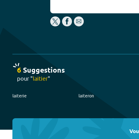
6
Suggestion
s
pour "
laitier
"
laiterie
laiteron
Vou