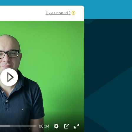
Il y a un souci ?
Play
00:04