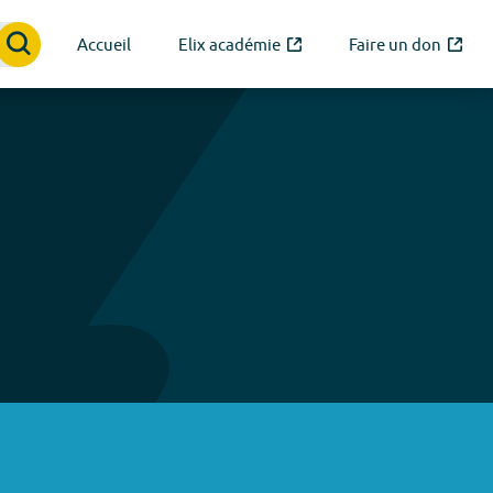
Accueil
Elix académie
Faire un don