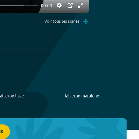
00:03
Settings
PIP
Enter
+
fullscreen
Voir tous les signes
laiteron lisse
laiteron maraîcher
us