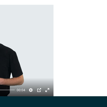
00:04
Settings
PIP
Enter
fullscreen