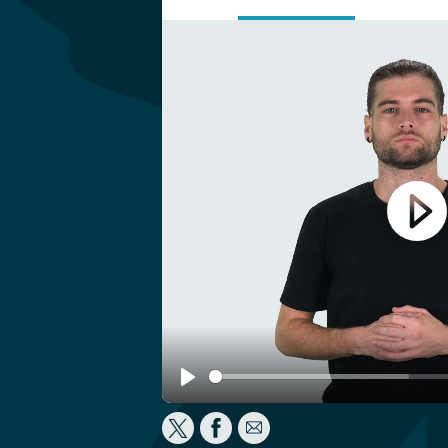
Play
Play