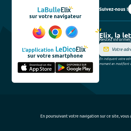
Suivez-nous !
sur votre navigateur
Elix, la le
Restez informé(
L'application
sur votre smartphone
En indiquant votre adre
moment en modifiant vos
En poursuivant votre navigation sur ce site, vous a
Plan du site
-