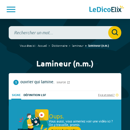
Vous êtes ici :
Accueil
Dictionnaire
lamineur
lamineur
(
n.m.
)
Lamineur (n.m.)
ouvrier qui lamine.
source
1
Il y a un souci ?
SIGNE
DÉFINITION LSF
Oups.
Vous aussi, vous aimeriez voir une vidéo ici ?
On y travaille, promis.