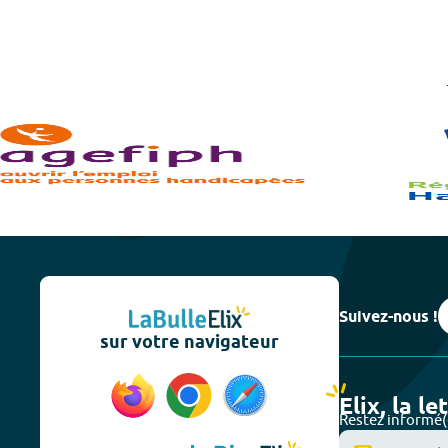
Suivez-nous !
sur votre navigateur
Elix, la le
Restez informé(