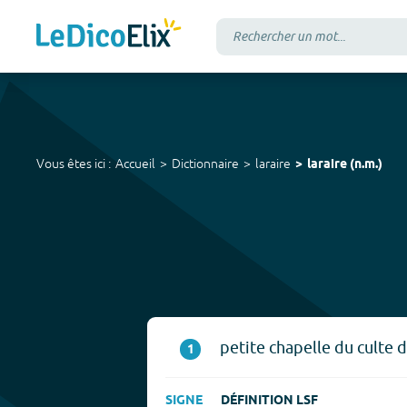
Vous êtes ici :
Accueil
Dictionnaire
laraire
laraire
(
n.m.
)
petite chapelle du culte 
1
SIGNE
DÉFINITION LSF