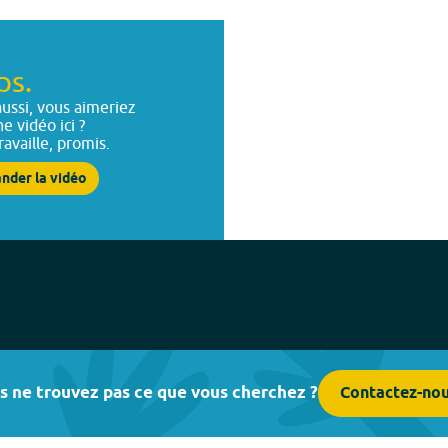
ps.
ussi, vous aimeriez
ne vidéo ici ?
ravaille, promis.
nder la vidéo
s ne trouvez pas ce que vous cherchez ?
Contactez-no