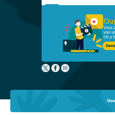
Ou
Vous a
voir u
On y t
Dema
Vou