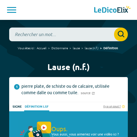
Vous êtes ici :
Accueil
Dictionnaire
lause
lause
(
n.f.
)
Définition
Lause (n.f.)
pierre plate, de schiste ou de calcaire, utilisée
1
comme dalle ou comme tuile.
source
Il y a un souci ?
SIGNE
DÉFINITION LSF
Oups.
Vous aussi, vous aimeriez voir une vidéo ici ?