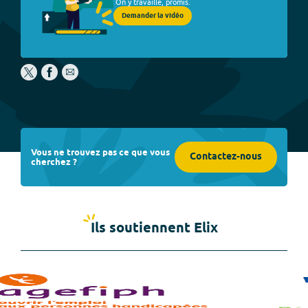
On y travaille, promis.
Demander la vidéo
Vous ne trouvez pas ce que vous
Contactez-nous
cherchez ?
Ils soutiennent Elix