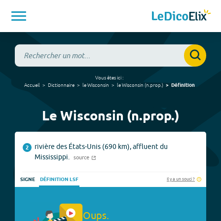
Vous êtes ici :
Accueil
Dictionnaire
le Wisconsin
le Wisconsin
(
n.prop.
)
Définition
Le Wisconsin (n.prop.)
rivière des États-Unis (690 km), affluent du
2
Mississippi.
source
Il y a un souci ?
SIGNE
DÉFINITION LSF
Oups.