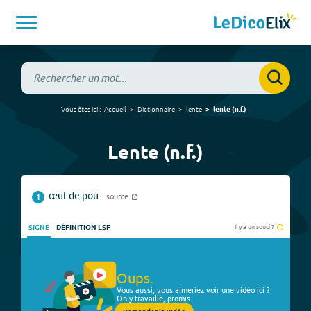
Vous êtes ici :
Accueil
Dictionnaire
lente
lente
(
n.f.
)
Lente (n.f.)
œuf de pou.
source
1
Il y a un souci ?
SIGNE
DÉFINITION LSF
Oups.
Vous aussi, vous aimeriez voir une vidéo ici ?
On y travaille, promis.