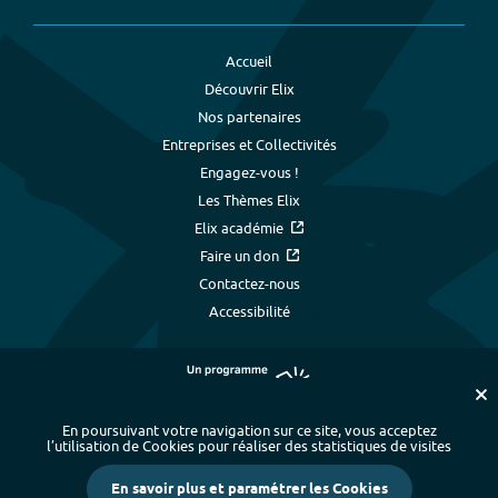
Accueil
Découvrir Elix
Nos partenaires
Entreprises et Collectivités
Engagez-vous !
Les Thèmes Elix
Elix académie
Faire un don
Contactez-nous
Accessibilité
En poursuivant votre navigation sur ce site, vous acceptez
l’utilisation de Cookies pour réaliser des statistiques de visites
Plan du site
-
Index alphabétique
-
En savoir plus et paramétrer les Cookies
Mentions légales et données personnelles
-
Paramétrer les cookies
-