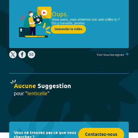
Oups.
Vous aussi, vous aimeriez voir une vidéo ici ?
On y travaille, promis.
Demander la vidéo
+
Voir tous les signes
Aucune
Suggestion
pour "
lenticelle
"
Vous ne trouvez pas ce que vous
Contactez-nous
cherchez ?