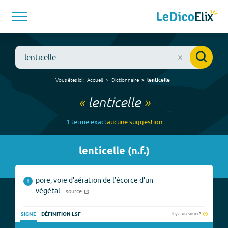
Vous êtes ici :
Accueil
Dictionnaire
lenticelle
«
lenticelle
»
1
terme
exact
aucune
suggestion
lenticelle
(
n.f.
)
pore, voie d'aération de l'écorce d'un
1
végétal.
source
Il y a un souci ?
SIGNE
DÉFINITION LSF