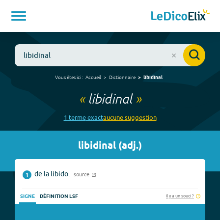
Vous êtes ici :
Accueil
Dictionnaire
libidinal
«
libidinal
»
1
terme
exact
aucune
suggestion
libidinal
(
adj.
)
de la libido.
source
1
Il y a un souci ?
SIGNE
DÉFINITION LSF