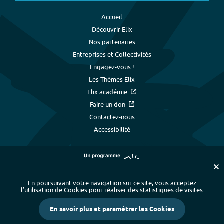
Accueil
Découvrir Elix
Nos partenaires
Entreprises et Collectivités
Engagez-vous !
Les Thèmes Elix
Elix académie
Faire un don
Contactez-nous
Accessibilité
En poursuivant votre navigation sur ce site, vous acceptez
l’utilisation de Cookies pour réaliser des statistiques de visites
Plan du site
-
Index alphabétique
-
En savoir plus et paramétrer les Cookies
Mentions légales et données personnelles
-
Paramétrer les cookies
-
Crédits