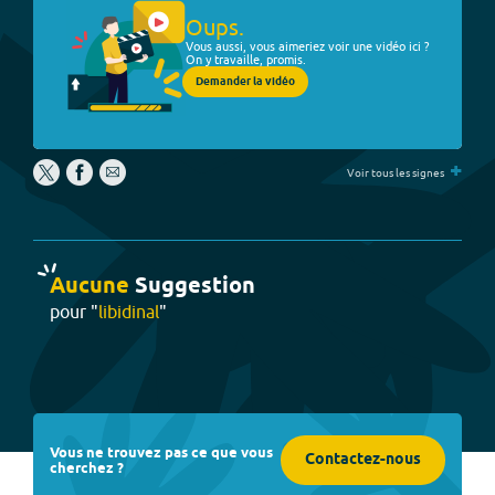
Oups.
Vous aussi, vous aimeriez voir une vidéo ici ?
On y travaille, promis.
Demander la vidéo
+
Voir tous les signes
Aucune
Suggestion
pour "
libidinal
"
Vous ne trouvez pas ce que vous
Contactez-nous
cherchez ?