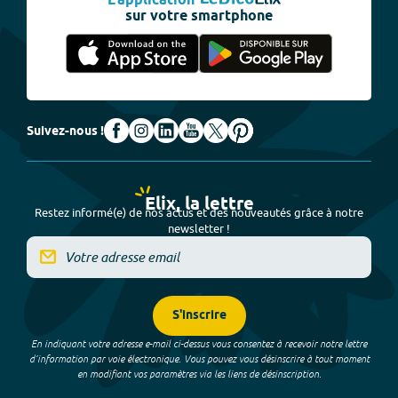
L'application
sur votre smartphone
Suivez-nous !
Elix, la lettre
Restez informé(e) de nos actus et des nouveautés grâce à notre
newsletter !
S'inscrire
En indiquant votre adresse e-mail ci-dessus vous consentez à recevoir notre lettre
d’information par voie électronique. Vous pouvez vous désinscrire à tout moment
en modifiant vos paramètres via les liens de désinscription.