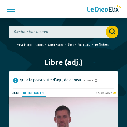
Vous êtes ici :
Accueil
Dictionnaire
libre
libre
(
adj.
)
Définition
Libre (adj.)
qui a la possibilité d'agir, de choisir.
source
3
Il y a un souci ?
SIGNE
DÉFINITION LSF