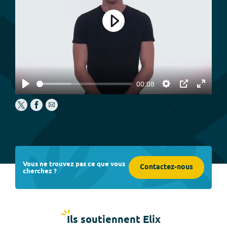
Play
00:08
Play
Settings
PIP
Enter
fullscree
Vous ne trouvez pas ce que vous
Contactez-nous
cherchez ?
Ils soutiennent Elix