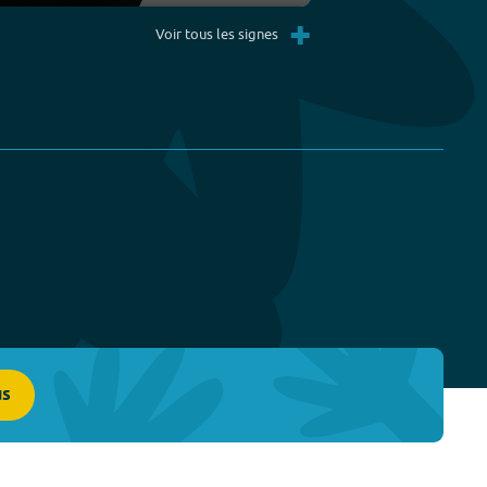
Settings
PIP
Enter
+
fullscreen
Voir tous les signes
us