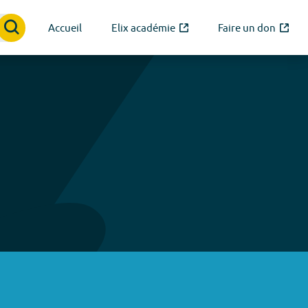
Accueil
Elix académie
Faire un don