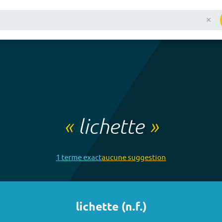
«
lichette
»
1
terme
exact
aucune
suggestion
lichette
(
n.f.
)