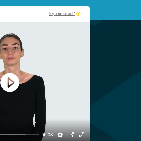
Il y a un souci ?
Play
00:03