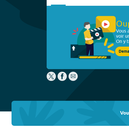
Ou
Vous a
voir u
On y t
Dema
Vou