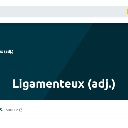
ux
(
adj.
)
Ligamenteux (adj.)
s.
source