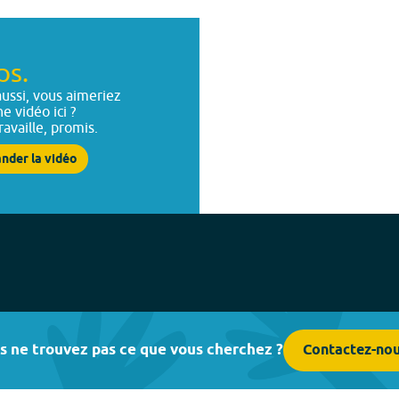
ps.
ussi, vous aimeriez
ne vidéo ici ?
ravaille, promis.
nder la vidéo
s ne trouvez pas ce que vous cherchez ?
Contactez-no