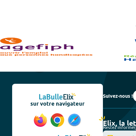
Suivez-nous !
sur votre navigateur
Elix, la le
Restez informé(