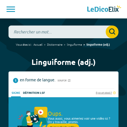
Vous êtes ici :
Accueil
Dictionnaire
linguiforme
linguiforme
(
adj.
)
Linguiforme (adj.)
en forme de langue.
source
1
Il y a un souci ?
SIGNE
DÉFINITION LSF
Oups.
Vous aussi, vous aimeriez voir une vidéo ici ?
On y travaille, promis.