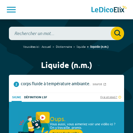
Vous êtes ici :
Accueil
Dictionnaire
liquide
liquide
(
n.m.
)
Liquide (n.m.)
corps fluide à température ambiante.
source
2
Il y a un souci ?
SIGNE
DÉFINITION LSF
Oups.
Vous aussi, vous aimeriez voir une vidéo ici ?
On y travaille, promis.